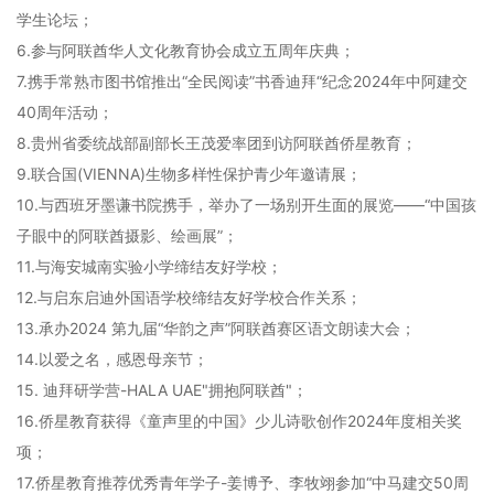
学生论坛；
6.参与阿联酋华人文化教育协会成立五周年庆典；
7.携手常熟市图书馆推出“全民阅读”书香迪拜“纪念2024年中阿建交
40周年活动；
8.贵州省委统战部副部长王茂爱率团到访阿联酋侨星教育；
9.联合国(VIENNA)生物多样性保护青少年邀请展；
10.与西班牙墨谦书院携手，举办了一场别开生面的展览——“中国孩
子眼中的阿联酋摄影、绘画展”；
11.与海安城南实验小学缔结友好学校；
12.与启东启迪外国语学校缔结友好学校合作关系；
13.承办2024 第九届“华韵之声”阿联酋赛区语文朗读大会；
14.以爱之名，感恩母亲节；
15. 迪拜研学营-HALA UAE"拥抱阿联酋"；
16.侨星教育获得《童声里的中国》少儿诗歌创作2024年度相关奖
项；
17.侨星教育推荐优秀青年学子-姜博予、李牧翊参加“中马建交50周